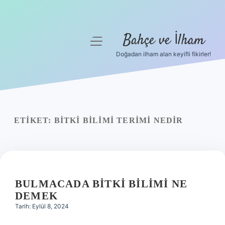
Bahçe ve İlham
menüyü
aç
Doğadan ilham alan keyifli fikirler!
Anasayfa
Gizlilik Politikası
Yasal Uyarı
ETIKET:
BITKI BILIMI TERIMI NEDIR
Hakkımızda
BULMACADA BITKI BILIMI NE
DEMEK
Tarih: Eylül 8, 2024