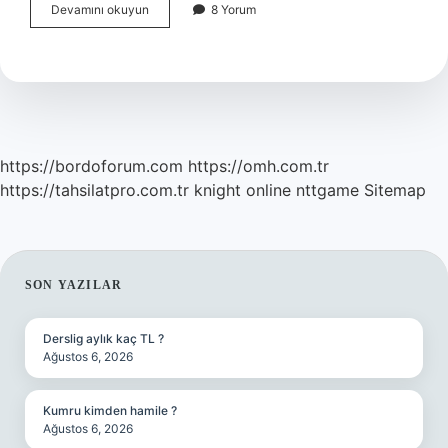
Bulmacada
Devamını okuyun
8 Yorum
Bitki
Bilimi
Ne
Demek
https://bordoforum.com
https://omh.com.tr
https://tahsilatpro.com.tr
knight online
nttgame
Sitemap
SIDEBAR
SON YAZILAR
Derslig aylık kaç TL ?
Ağustos 6, 2026
Kumru kimden hamile ?
Ağustos 6, 2026