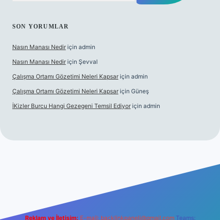
SON YORUMLAR
Nasın Manası Nedir
için
admin
Nasın Manası Nedir
için
Şevval
Çalışma Ortamı Gözetimi Neleri Kapsar
için
admin
Çalışma Ortamı Gözetimi Neleri Kapsar
için
Güneş
İKizler Burcu Hangi Gezegeni Temsil Ediyor
için
admin
r
Reklam ve İletişim:
E-mail:
backlinkpaneli@gmail.com
Teams: