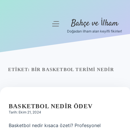
Bahçe ve İlham
menüyü
aç
Doğadan ilham alan keyifli fikirler!
Anasayfa
Gizlilik Politikası
Yasal Uyarı
ETIKET:
BIR BASKETBOL TERIMI NEDIR
Hakkımızda
BASKETBOL NEDIR ÖDEV
Tarih: Ekim 21, 2024
Basketbol nedir kısaca özeti? Profesyonel