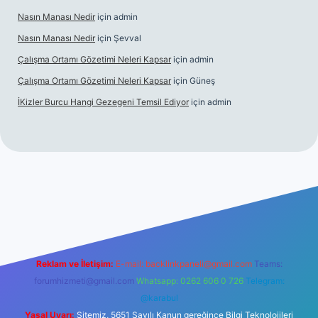
Nasın Manası Nedir
için
admin
Nasın Manası Nedir
için
Şevval
Çalışma Ortamı Gözetimi Neleri Kapsar
için
admin
Çalışma Ortamı Gözetimi Neleri Kapsar
için
Güneş
İKizler Burcu Hangi Gezegeni Temsil Ediyor
için
admin
exper
Reklam ve İletişim:
E-mail:
backlinkpaneli@gmail.com
Teams:
forumhizmeti@gmail.com
Whatsapp: 0262 606 0 726
Telegram:
@karabul
Yasal Uyarı:
Sitemiz, 5651 Sayılı Kanun gereğince Bilgi Teknolojileri