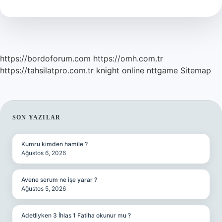
Gün
Verilir
Mi
https://bordoforum.com
https://omh.com.tr
https://tahsilatpro.com.tr
knight online
nttgame
Sitemap
SIDEBAR
SON YAZILAR
Kumru kimden hamile ?
Ağustos 6, 2026
Avene serum ne işe yarar ?
Ağustos 5, 2026
Adetliyken 3 İhlas 1 Fatiha okunur mu ?