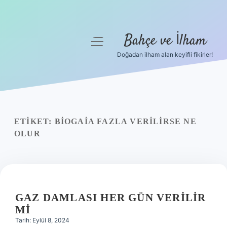
Bahçe ve İlham
menüyü
aç
Doğadan ilham alan keyifli fikirler!
Anasayfa
Gizlilik Politikası
Yasal Uyarı
ETIKET:
BIOGAIA FAZLA VERILIRSE NE
OLUR
Hakkımızda
GAZ DAMLASI HER GÜN VERILIR
MI
Tarih: Eylül 8, 2024