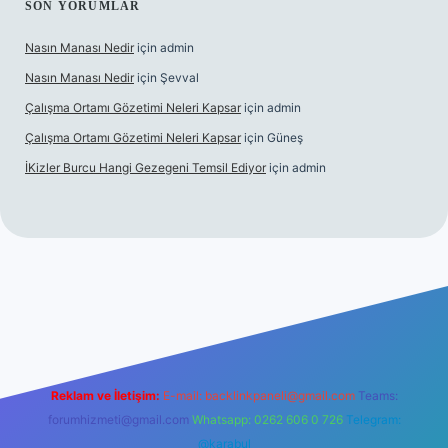
SON YORUMLAR
Nasın Manası Nedir
için
admin
Nasın Manası Nedir
için
Şevval
Çalışma Ortamı Gözetimi Neleri Kapsar
için
admin
Çalışma Ortamı Gözetimi Neleri Kapsar
için
Güneş
İKizler Burcu Hangi Gezegeni Temsil Ediyor
için
admin
r
Reklam ve İletişim:
E-mail:
backlinkpaneli@gmail.com
Teams:
forumhizmeti@gmail.com
Whatsapp: 0262 606 0 726
Telegram:
@karabul