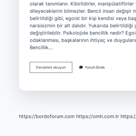
olarak tanımlanır. Kibirlidirler, manipülatiftirle
dileyeceklerini bilmezler. Bencil insan değişir 
belirtildiği gibi, egoist bir kişi kendisi veya b
narsisizmin bir alt dalıdır. Yukarıda belirtildiği
değiştirilebilir. Psikolojide bencillik nedir? Eg
odaklanması, başkalarının ihtiyaç ve duygula
Bencillik…
Bencillik
Devamını okuyun
Yorum Bırak
Bir
Hastalık
Mıdır
https://bordoforum.com
https://omh.com.tr
https:/