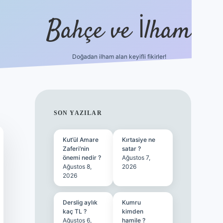
Bahçe ve İlham
Doğadan ilham alan keyifli fikirler!
ilbet yeni
SIDEBAR
SON YAZILAR
Kut’ül Amare
Kırtasiye ne
Zaferi’nin
satar ?
önemi nedir ?
Ağustos 7,
Ağustos 8,
2026
2026
Derslig aylık
Kumru
kaç TL ?
kimden
Ağustos 6,
hamile ?