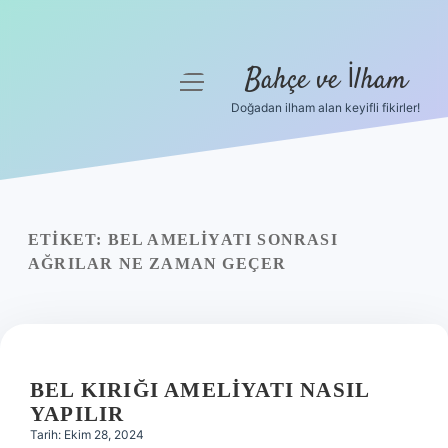
Bahçe ve İlham
menüyü
aç
Doğadan ilham alan keyifli fikirler!
Anasayfa
Gizlilik Politikası
Yasal Uyarı
ETIKET:
BEL AMELIYATI SONRASI
AĞRILAR NE ZAMAN GEÇER
Hakkımızda
BEL KIRIĞI AMELIYATI NASIL
YAPILIR
Tarih: Ekim 28, 2024