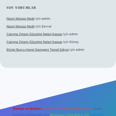
SON YORUMLAR
Nasın Manası Nedir
için
admin
Nasın Manası Nedir
için
Şevval
Çalışma Ortamı Gözetimi Neleri Kapsar
için
admin
Çalışma Ortamı Gözetimi Neleri Kapsar
için
Güneş
İKizler Burcu Hangi Gezegeni Temsil Ediyor
için
admin
er
Reklam ve İletişim:
E-mail:
backlinkpaneli@gmail.com
Teams:
forumhizmeti@gmail.com
Whatsapp: 0262 606 0 726
Telegram: