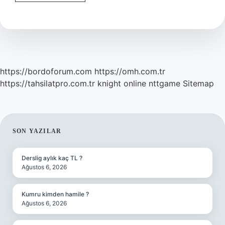
Kırığı
Ameliyatı
Nasıl
Yapılır
https://bordoforum.com
https://omh.com.tr
https://tahsilatpro.com.tr
knight online
nttgame
Sitemap
SIDEBAR
SON YAZILAR
Derslig aylık kaç TL ?
Ağustos 6, 2026
Kumru kimden hamile ?
Ağustos 6, 2026