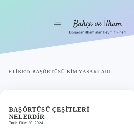
Bahçe ve İlham
menüyü
aç
Doğadan ilham alan keyifli fikirler!
Anasayfa
Gizlilik Politikası
Yasal Uyarı
ETIKET:
BAŞÖRTÜSÜ KIM YASAKLADI
Hakkımızda
BAŞÖRTÜSÜ ÇEŞITLERI
NELERDIR
Tarih: Ekim 20, 2024