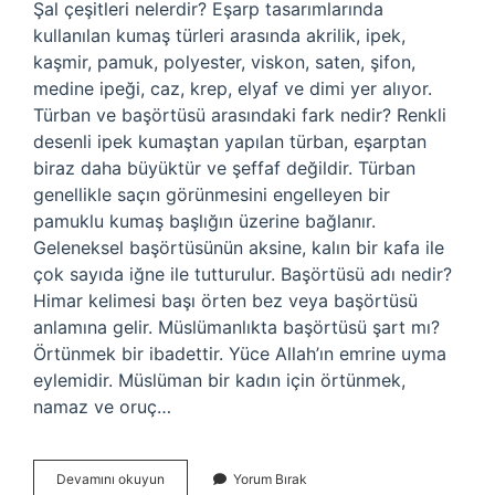
Şal çeşitleri nelerdir? Eşarp tasarımlarında
kullanılan kumaş türleri arasında akrilik, ipek,
kaşmir, pamuk, polyester, viskon, saten, şifon,
medine ipeği, caz, krep, elyaf ve dimi yer alıyor.
Türban ve başörtüsü arasındaki fark nedir? Renkli
desenli ipek kumaştan yapılan türban, eşarptan
biraz daha büyüktür ve şeffaf değildir. Türban
genellikle saçın görünmesini engelleyen bir
pamuklu kumaş başlığın üzerine bağlanır.
Geleneksel başörtüsünün aksine, kalın bir kafa ile
çok sayıda iğne ile tutturulur. Başörtüsü adı nedir?
Himar kelimesi başı örten bez veya başörtüsü
anlamına gelir. Müslümanlıkta başörtüsü şart mı?
Örtünmek bir ibadettir. Yüce Allah’ın emrine uyma
eylemidir. Müslüman bir kadın için örtünmek,
namaz ve oruç…
Başörtüsü
Devamını okuyun
Yorum Bırak