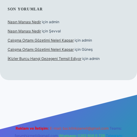
SON YORUMLAR
Nasın Manası Nedir
için
admin
Nasın Manası Nedir
için
Şevval
Çalışma Ortamı Gözetimi Neleri Kapsar
için
admin
Çalışma Ortamı Gözetimi Neleri Kapsar
için
Güneş
İKizler Burcu Hangi Gezegeni Temsil Ediyor
için
admin
er
Reklam ve İletişim:
E-mail:
backlinkpaneli@gmail.com
Teams:
forumhizmeti@gmail.com
Whatsapp: 0262 606 0 726
Telegram: