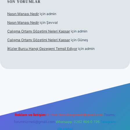
SON YORUMLAR
Nasın Manası Nedir
için
admin
Nasın Manası Nedir
için
Şevval
Çalışma Ortamı Gözetimi Neleri Kapsar
için
admin
Çalışma Ortamı Gözetimi Neleri Kapsar
için
Güneş
İKizler Burcu Hangi Gezegeni Temsil Ediyor
için
admin
er
Reklam ve İletişim:
E-mail:
backlinkpaneli@gmail.com
Teams:
forumhizmeti@gmail.com
Whatsapp: 0262 606 0 726
Telegram:
@karabul