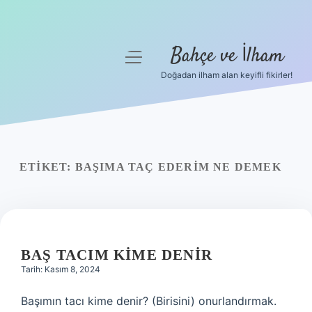
Bahçe ve İlham
menüyü
aç
Doğadan ilham alan keyifli fikirler!
Anasayfa
Gizlilik Politikası
Yasal Uyarı
ETIKET:
BAŞIMA TAÇ EDERIM NE DEMEK
Hakkımızda
BAŞ TACIM KIME DENIR
Tarih: Kasım 8, 2024
Başımın tacı kime denir? (Birisini) onurlandırmak.