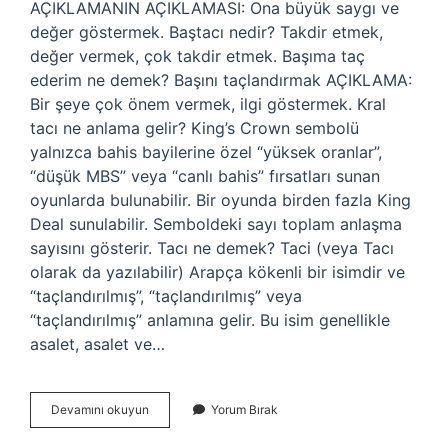
AÇIKLAMANIN AÇIKLAMASI: Ona büyük saygı ve
değer göstermek. Baştacı nedir? Takdir etmek,
değer vermek, çok takdir etmek. Başıma taç
ederim ne demek? Başını taçlandırmak AÇIKLAMA:
Bir şeye çok önem vermek, ilgi göstermek. Kral
tacı ne anlama gelir? King’s Crown sembolü
yalnızca bahis bayilerine özel “yüksek oranlar”,
“düşük MBS” veya “canlı bahis” fırsatları sunan
oyunlarda bulunabilir. Bir oyunda birden fazla King
Deal sunulabilir. Semboldeki sayı toplam anlaşma
sayısını gösterir. Tacı ne demek? Taci (veya Tacı
olarak da yazılabilir) Arapça kökenli bir isimdir ve
“taçlandırılmış”, “taçlandırılmış” veya
“taçlandırılmış” anlamına gelir. Bu isim genellikle
asalet, asalet ve…
Baş
Devamını okuyun
Yorum Bırak
Tacım
Kime