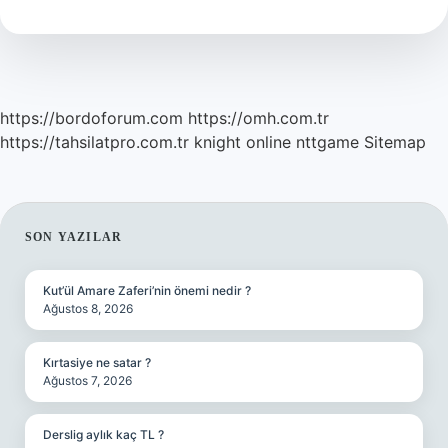
Denir
https://bordoforum.com
https://omh.com.tr
https://tahsilatpro.com.tr
knight online
nttgame
Sitemap
SIDEBAR
SON YAZILAR
Kut’ül Amare Zaferi’nin önemi nedir ?
Ağustos 8, 2026
Kırtasiye ne satar ?
Ağustos 7, 2026
Derslig aylık kaç TL ?