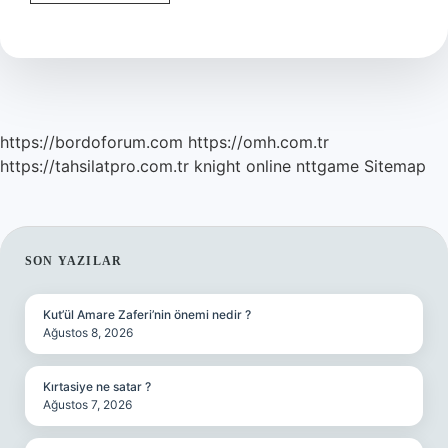
Yagli
Barbunyanın
Yanina
Ne
Gider
https://bordoforum.com
https://omh.com.tr
https://tahsilatpro.com.tr
knight online
nttgame
Sitemap
SIDEBAR
SON YAZILAR
Kut’ül Amare Zaferi’nin önemi nedir ?
Ağustos 8, 2026
Kırtasiye ne satar ?
Ağustos 7, 2026