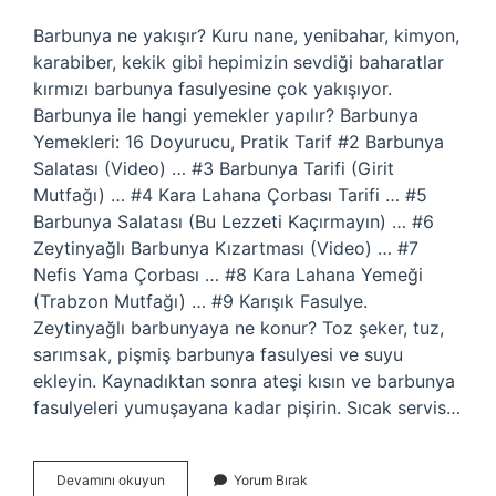
Barbunya ne yakışır? Kuru nane, yenibahar, kimyon,
karabiber, kekik gibi hepimizin sevdiği baharatlar
kırmızı barbunya fasulyesine çok yakışıyor.
Barbunya ile hangi yemekler yapılır? Barbunya
Yemekleri: 16 Doyurucu, Pratik Tarif #2 Barbunya
Salatası (Video) … #3 Barbunya Tarifi (Girit
Mutfağı) … #4 Kara Lahana Çorbası Tarifi … #5
Barbunya Salatası (Bu Lezzeti Kaçırmayın) … #6
Zeytinyağlı Barbunya Kızartması (Video) … #7
Nefis Yama Çorbası … #8 Kara Lahana Yemeği
(Trabzon Mutfağı) … #9 Karışık Fasulye.
Zeytinyağlı barbunyaya ne konur? Toz şeker, tuz,
sarımsak, pişmiş barbunya fasulyesi ve suyu
ekleyin. Kaynadıktan sonra ateşi kısın ve barbunya
fasulyeleri yumuşayana kadar pişirin. Sıcak servis…
Zeytin
Devamını okuyun
Yorum Bırak