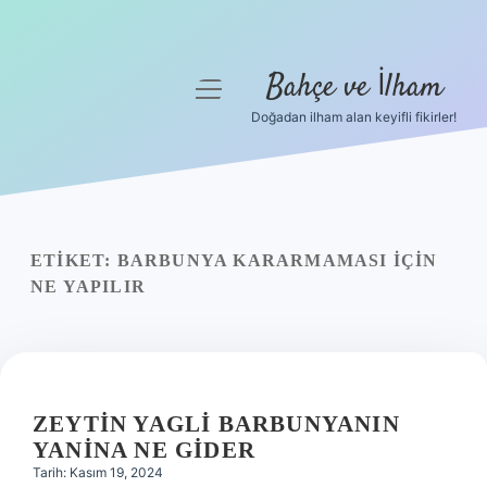
Bahçe ve İlham
menüyü
aç
Doğadan ilham alan keyifli fikirler!
Anasayfa
Gizlilik Politikası
Yasal Uyarı
ETIKET:
BARBUNYA KARARMAMASI IÇIN
NE YAPILIR
Hakkımızda
ZEYTIN YAGLI BARBUNYANIN
YANINA NE GIDER
Tarih: Kasım 19, 2024