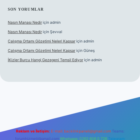
SON YORUMLAR
Nasın Manası Nedir
için
admin
Nasın Manası Nedir
için
Şevval
Çalışma Ortamı Gözetimi Neleri Kapsar
için
admin
Çalışma Ortamı Gözetimi Neleri Kapsar
için
Güneş
İKizler Burcu Hangi Gezegeni Temsil Ediyor
için
admin
r
Reklam ve İletişim:
E-mail:
backlinkpaneli@gmail.com
Teams:
forumhizmeti@gmail.com
Whatsapp: 0262 606 0 726
Telegram: