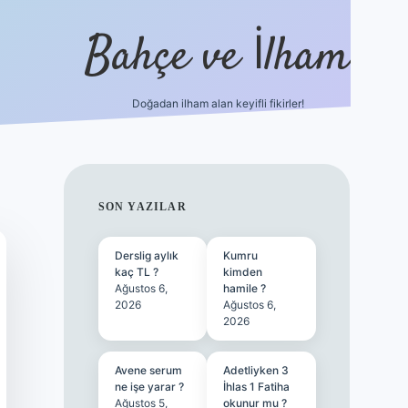
Bahçe ve İlham
Doğadan ilham alan keyifli fikirler!
ilbet yeni giriş
ilbet giriş
vdcasino giriş
betexper
SIDEBAR
SON YAZILAR
Derslig aylık
Kumru
kaç TL ?
kimden
Ağustos 6,
hamile ?
2026
Ağustos 6,
2026
Avene serum
Adetliyken 3
ne işe yarar ?
İhlas 1 Fatiha
Ağustos 5,
okunur mu ?