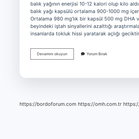
balık yağının enerjisi 10-12 kalori olup kilo ald
balık yağı kapsülü ortalama 900-1000 mg içeri
Ortalama 980 mg’lık bir kapsül 500 mg DHA ve E
beyindeki iştah sinyallerini azalttığı araştır
insanlarda tokluk hissi yaratarak açlığı gecikti
1
Devamını okuyun
Yorum Bırak
Tablet
Balık
Yağı
Kaç
Kalori
https://bordoforum.com
https://omh.com.tr
https:/