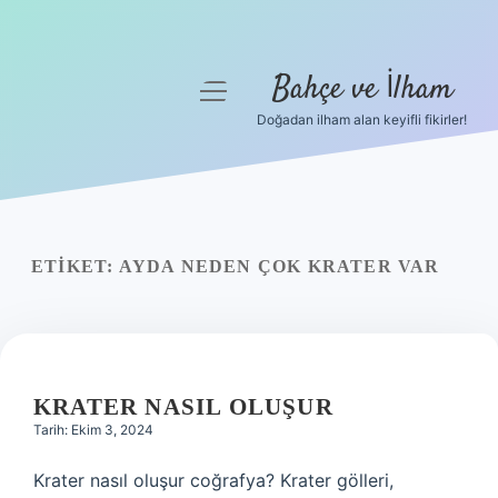
Bahçe ve İlham
menüyü
aç
Doğadan ilham alan keyifli fikirler!
Anasayfa
Gizlilik Politikası
Yasal Uyarı
ETIKET:
AYDA NEDEN ÇOK KRATER VAR
Hakkımızda
KRATER NASIL OLUŞUR
Tarih: Ekim 3, 2024
Krater nasıl oluşur coğrafya? Krater gölleri,