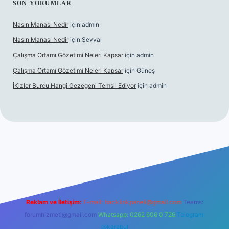
SON YORUMLAR
Nasın Manası Nedir
için
admin
Nasın Manası Nedir
için
Şevval
Çalışma Ortamı Gözetimi Neleri Kapsar
için
admin
Çalışma Ortamı Gözetimi Neleri Kapsar
için
Güneş
İKizler Burcu Hangi Gezegeni Temsil Ediyor
için
admin
per
Reklam ve İletişim:
E-mail:
backlinkpaneli@gmail.com
Teams:
forumhizmeti@gmail.com
Whatsapp: 0262 606 0 726
Telegram:
@karabul