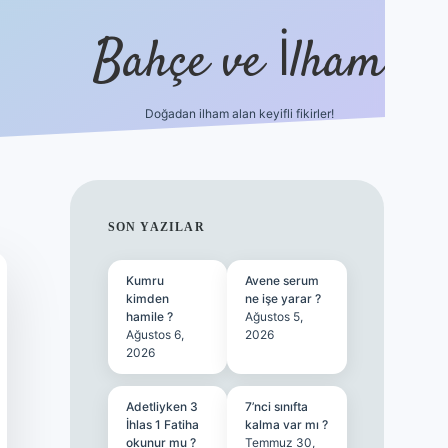
Bahçe ve İlham
Doğadan ilham alan keyifli fikirler!
ilbet yeni giriş
ilbet giriş
vdcasino giriş
betexper
SIDEBAR
SON YAZILAR
Kumru
Avene serum
kimden
ne işe yarar ?
hamile ?
Ağustos 5,
Ağustos 6,
2026
2026
Adetliyken 3
7’nci sınıfta
İhlas 1 Fatiha
kalma var mı ?
okunur mu ?
Temmuz 30,