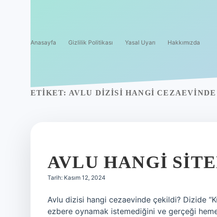
Anasayfa
Gizlilik Politikası
Yasal Uyarı
Hakkımızda
ETIKET:
AVLU DIZISI HANGI CEZAEVINDE
AVLU HANGI SIT
Tarih: Kasım 12, 2024
Avlu dizisi hangi cezaevinde çekildi? Dizide “
ezbere oynamak istemediğini ve gerçeği hemen