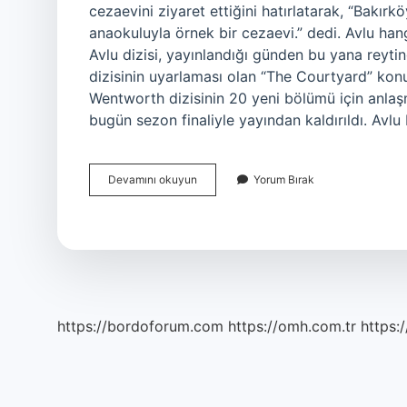
cezaevini ziyaret ettiğini hatırlatarak, “Bakırk
anaokuluyla örnek bir cezaevi.” dedi. Avlu hangi
Avlu dizisi, yayınlandığı günden bu yana reyti
dizisinin uyarlaması olan “The Courtyard” konu
Wentworth dizisinin 20 yeni bölümü için anlaşm
bugün sezon finaliyle yayından kaldırıldı. Avl
Avlu
Devamını okuyun
Yorum Bırak
Hangi
Siteden
Izleyebilirim
https://bordoforum.com
https://omh.com.tr
https:/