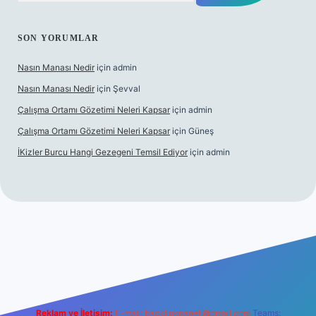
SON YORUMLAR
Nasın Manası Nedir
için
admin
Nasın Manası Nedir
için
Şevval
Çalışma Ortamı Gözetimi Neleri Kapsar
için
admin
Çalışma Ortamı Gözetimi Neleri Kapsar
için
Güneş
İKizler Burcu Hangi Gezegeni Temsil Ediyor
için
admin
per
Reklam ve İletişim:
E-mail:
backlinkpaneli@gmail.com
Teams: