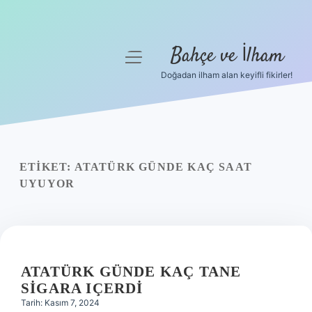
Bahçe ve İlham
menüyü
aç
Doğadan ilham alan keyifli fikirler!
Anasayfa
Gizlilik Politikası
Yasal Uyarı
ETIKET:
ATATÜRK GÜNDE KAÇ SAAT
UYUYOR
Hakkımızda
ATATÜRK GÜNDE KAÇ TANE
SIGARA IÇERDI
Tarih: Kasım 7, 2024