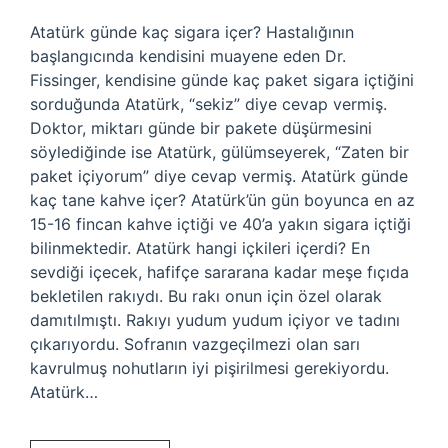
Atatürk günde kaç sigara içer? Hastalığının
başlangıcında kendisini muayene eden Dr.
Fissinger, kendisine günde kaç paket sigara içtiğini
sorduğunda Atatürk, “sekiz” diye cevap vermiş.
Doktor, miktarı günde bir pakete düşürmesini
söylediğinde ise Atatürk, gülümseyerek, “Zaten bir
paket içiyorum” diye cevap vermiş. Atatürk günde
kaç tane kahve içer? Atatürk’ün gün boyunca en az
15-16 fincan kahve içtiği ve 40’a yakın sigara içtiği
bilinmektedir. Atatürk hangi içkileri içerdi? En
sevdiği içecek, hafifçe sararana kadar meşe fıçıda
bekletilen rakıydı. Bu rakı onun için özel olarak
damıtılmıştı. Rakıyı yudum yudum içiyor ve tadını
çıkarıyordu. Sofranın vazgeçilmezi olan sarı
kavrulmuş nohutların iyi pişirilmesi gerekiyordu.
Atatürk…