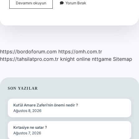
Atatürk
Devamını okuyun
Yorum Bırak
Günde
Kaç
Tane
Sigara
Içerdi
https://bordoforum.com
https://omh.com.tr
https://tahsilatpro.com.tr
knight online
nttgame
Sitemap
SIDEBAR
SON YAZILAR
Kut’ül Amare Zaferi’nin önemi nedir ?
Ağustos 8, 2026
Kırtasiye ne satar ?
Ağustos 7, 2026