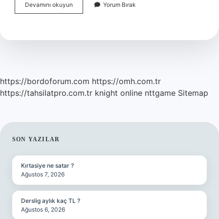
Filantrop
Devamını okuyun
Yorum Bırak
Ne
Demek
Tdk
https://bordoforum.com
https://omh.com.tr
https://tahsilatpro.com.tr
knight online
nttgame
Sitemap
SIDEBAR
SON YAZILAR
Kırtasiye ne satar ?
Ağustos 7, 2026
Derslig aylık kaç TL ?
Ağustos 6, 2026