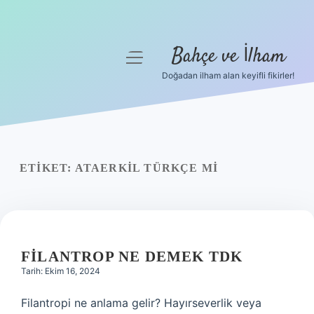
Bahçe ve İlham
menüyü
aç
Doğadan ilham alan keyifli fikirler!
Anasayfa
Gizlilik Politikası
Yasal Uyarı
ETIKET:
ATAERKIL TÜRKÇE MI
Hakkımızda
FILANTROP NE DEMEK TDK
Tarih: Ekim 16, 2024
Filantropi ne anlama gelir? Hayırseverlik veya