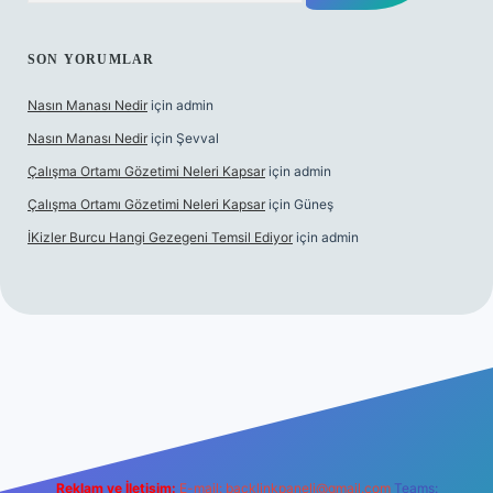
SON YORUMLAR
Nasın Manası Nedir
için
admin
Nasın Manası Nedir
için
Şevval
Çalışma Ortamı Gözetimi Neleri Kapsar
için
admin
Çalışma Ortamı Gözetimi Neleri Kapsar
için
Güneş
İKizler Burcu Hangi Gezegeni Temsil Ediyor
için
admin
per
Reklam ve İletişim:
E-mail:
backlinkpaneli@gmail.com
Teams: