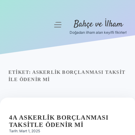
Bahçe ve İlham
menüyü
aç
Doğadan ilham alan keyifli fikirler!
Anasayfa
Gizlilik Politikası
Yasal Uyarı
ETIKET:
ASKERLIK BORÇLANMASI TAKSIT
ILE ÖDENIR MI
Hakkımızda
4A ASKERLIK BORÇLANMASI
TAKSITLE ÖDENIR MI
Tarih: Mart 1, 2025