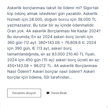
Askerlik borçlanması taksit ile ödenir mi? Sigortalı
kişi ödünç almak istedikleri gün yazabilir. Askerlik
hizmeti için 28.000, doğum borcu için 38.000 TL
yazmazsanız. Bu tutar bir ay içinde ödenmelidir.
Oran yok. 4A askerlik Borçlanması Ne Kadar 2024?
Bu durumda; En az 2024 askeri borç ücreti için
360 gün (12 ay): 360*143.08 = 76.809.6 tl. 2024
için 390 gün, IE (13 ay), askeri borç
tamamlandığında, en az 83.000 210.40 TL fiyatı.
2024 için 450 gün (15 ay) askeri borç ücreti en az:
450*143.08 = 96.012 TL. 4A askerlik Borçlanması
Nasıl Ödenir? Askeri borçlar nasıl ödenir? Askeri
borçlar için ödeme, SSI tarafından…
4A
Devamını okuyun
Yorum Bırak
Askerlik
Borçlanması
Taksitle