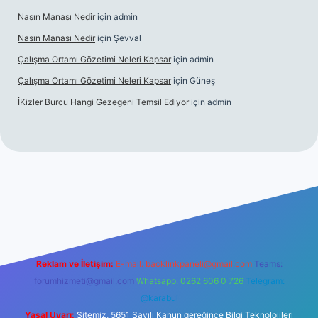
Nasın Manası Nedir
için
admin
Nasın Manası Nedir
için
Şevval
Çalışma Ortamı Gözetimi Neleri Kapsar
için
admin
Çalışma Ortamı Gözetimi Neleri Kapsar
için
Güneş
İKizler Burcu Hangi Gezegeni Temsil Ediyor
için
admin
er
Reklam ve İletişim:
E-mail:
backlinkpaneli@gmail.com
Teams:
forumhizmeti@gmail.com
Whatsapp: 0262 606 0 726
Telegram:
@karabul
Yasal Uyarı:
Sitemiz, 5651 Sayılı Kanun gereğince Bilgi Teknolojileri