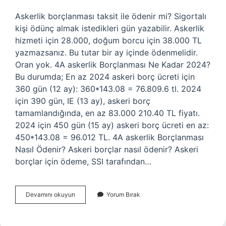
Askerlik borçlanması taksit ile ödenir mi? Sigortalı
kişi ödünç almak istedikleri gün yazabilir. Askerlik
hizmeti için 28.000, doğum borcu için 38.000 TL
yazmazsanız. Bu tutar bir ay içinde ödenmelidir.
Oran yok. 4A askerlik Borçlanması Ne Kadar 2024?
Bu durumda; En az 2024 askeri borç ücreti için
360 gün (12 ay): 360*143.08 = 76.809.6 tl. 2024
için 390 gün, IE (13 ay), askeri borç
tamamlandığında, en az 83.000 210.40 TL fiyatı.
2024 için 450 gün (15 ay) askeri borç ücreti en az:
450*143.08 = 96.012 TL. 4A askerlik Borçlanması
Nasıl Ödenir? Askeri borçlar nasıl ödenir? Askeri
borçlar için ödeme, SSI tarafından…
4A
Devamını okuyun
Yorum Bırak
Askerlik
Borçlanması
Taksitle