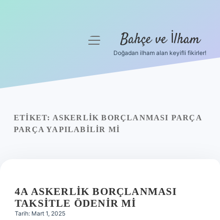
Bahçe ve İlham
menüyü
aç
Doğadan ilham alan keyifli fikirler!
Anasayfa
Gizlilik Politikası
Yasal Uyarı
ETIKET:
ASKERLIK BORÇLANMASI PARÇA
PARÇA YAPILABILIR MI
Hakkımızda
4A ASKERLIK BORÇLANMASI
TAKSITLE ÖDENIR MI
Tarih: Mart 1, 2025