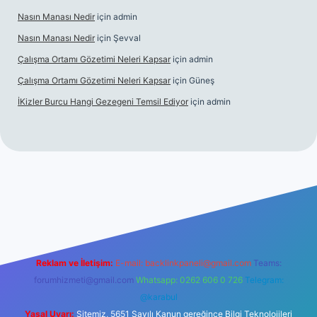
Nasın Manası Nedir
için
admin
Nasın Manası Nedir
için
Şevval
Çalışma Ortamı Gözetimi Neleri Kapsar
için
admin
Çalışma Ortamı Gözetimi Neleri Kapsar
için
Güneş
İKizler Burcu Hangi Gezegeni Temsil Ediyor
için
admin
er
Reklam ve İletişim:
E-mail:
backlinkpaneli@gmail.com
Teams:
forumhizmeti@gmail.com
Whatsapp: 0262 606 0 726
Telegram:
@karabul
Yasal Uyarı:
Sitemiz, 5651 Sayılı Kanun gereğince Bilgi Teknolojileri