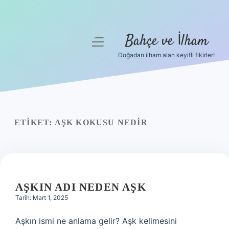
Bahçe ve İlham
menüyü
aç
Doğadan ilham alan keyifli fikirler!
Anasayfa
Gizlilik Politikası
Yasal Uyarı
ETIKET:
AŞK KOKUSU NEDIR
Hakkımızda
AŞKIN ADI NEDEN AŞK
Tarih: Mart 1, 2025
Aşkın ismi ne anlama gelir? Aşk kelimesini