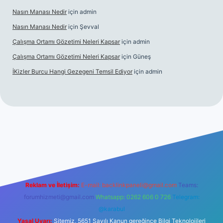
Nasın Manası Nedir
için
admin
Nasın Manası Nedir
için
Şevval
Çalışma Ortamı Gözetimi Neleri Kapsar
için
admin
Çalışma Ortamı Gözetimi Neleri Kapsar
için
Güneş
İKizler Burcu Hangi Gezegeni Temsil Ediyor
için
admin
er
Reklam ve İletişim:
E-mail:
backlinkpaneli@gmail.com
Teams:
forumhizmeti@gmail.com
Whatsapp: 0262 606 0 726
Telegram:
@karabul
Yasal Uyarı:
Sitemiz, 5651 Sayılı Kanun gereğince Bilgi Teknolojileri