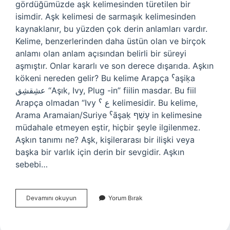
gördüğümüzde aşk kelimesinden türetilen bir
isimdir. Aşk kelimesi de sarmaşık kelimesinden
kaynaklanır, bu yüzden çok derin anlamları vardır.
Kelime, benzerlerinden daha üstün olan ve birçok
anlamı olan anlam açısından belirli bir süreyi
aşmıştır. Onlar kararlı ve son derece dışarıda. Aşkın
kökeni nereden gelir? Bu kelime Arapça ˁaşiḳa
عشِقشِق “Aşık, Ivy, Plug -in” fiilin masdar. Bu fiil
Arapça olmadan “Ivy ˁ ع kelimesidir. Bu kelime,
Arama Aramaian/Suriye ˁāşaḳ עָשַׁף in kelimesine
müdahale etmeyen eştir, hiçbir şeyle ilgilenmez.
Aşkın tanımı ne? Aşk, kişilerarası bir ilişki veya
başka bir varlık için derin bir sevgidir. Aşkın
sebebi…
Aşkın
Devamını okuyun
Yorum Bırak
Adı
Neden
Aşk