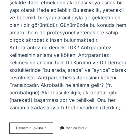
şekilde ifade etmek için akrobasi veya esnek bir
yapı olarak ifade edilebilir. Bu esneklik, yetenekli
ve becerikli bir yapı aracılığıyla gerçekleştirilen
planlı bir görüntüdür. Günümüzde bu konuda hem
amatör hem de profesyonel yeteneklere sahip
birçok akrobatik insan bulunmaktadır.
Antrparantez ne demek TDK? Antrparantez
kelimesinin anlamı ve kökeni Antrparantez
kelimesinin anlamı Türk Dil Kurumu ve Dil Derneği
sözlüklerinde “bu arada, arada” ve “ayrıca” olarak
çevrilmiştir. Antrparenthesis ifadesinin kökeni
Fransızcadır. Akrobatik ne anlama gelir? (fr.
acrobatique) Akrobasi ile ilgili; akrobatlar gibi
(hareketi) başarması zor ve tehlikeli: Onu her
zaman arkadaşlarıyla futbol oynarken izlerdim;…
Akrobasi
Devamını okuyun
Yorum Bırak
Ne
Demek