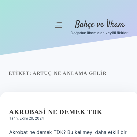
Bahçe ve İlham
menüyü
aç
Doğadan ilham alan keyifli fikirler!
Anasayfa
Gizlilik Politikası
Yasal Uyarı
ETIKET:
ARTUÇ NE ANLAMA GELIR
Hakkımızda
AKROBASI NE DEMEK TDK
Tarih: Ekim 29, 2024
Akrobat ne demek TDK? Bu kelimeyi daha etkili bir