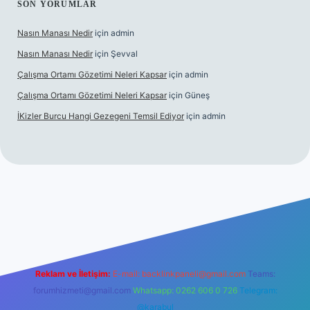
SON YORUMLAR
Nasın Manası Nedir
için
admin
Nasın Manası Nedir
için
Şevval
Çalışma Ortamı Gözetimi Neleri Kapsar
için
admin
Çalışma Ortamı Gözetimi Neleri Kapsar
için
Güneş
İKizler Burcu Hangi Gezegeni Temsil Ediyor
için
admin
er
Reklam ve İletişim:
E-mail:
backlinkpaneli@gmail.com
Teams:
forumhizmeti@gmail.com
Whatsapp: 0262 606 0 726
Telegram:
@karabul