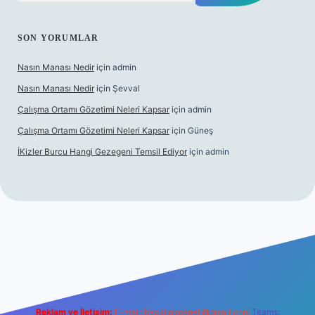
SON YORUMLAR
Nasın Manası Nedir
için
admin
Nasın Manası Nedir
için
Şevval
Çalışma Ortamı Gözetimi Neleri Kapsar
için
admin
Çalışma Ortamı Gözetimi Neleri Kapsar
için
Güneş
İKizler Burcu Hangi Gezegeni Temsil Ediyor
için
admin
ilbet yeni giriş
ilbet giriş
vdcasino giriş
betexper
Reklam ve İletişim:
E-mail:
backlinkpaneli@gmail.com
Teams: