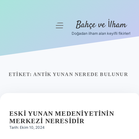
Bahçe ve İlham
menüyü
aç
Doğadan ilham alan keyifli fikirler!
Anasayfa
Gizlilik Politikası
Yasal Uyarı
ETIKET:
ANTIK YUNAN NEREDE BULUNUR
Hakkımızda
ESKI YUNAN MEDENIYETININ
MERKEZI NERESIDIR
Tarih: Ekim 10, 2024