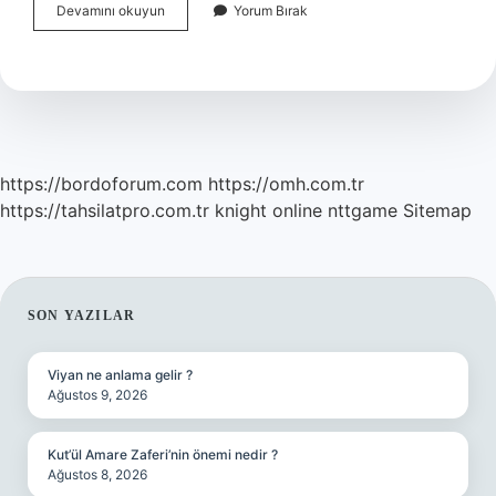
Eski
Devamını okuyun
Yorum Bırak
Yunan
Medeniyetinin
Merkezi
Neresidir
https://bordoforum.com
https://omh.com.tr
https://tahsilatpro.com.tr
knight online
nttgame
Sitemap
SIDEBAR
SON YAZILAR
Viyan ne anlama gelir ?
Ağustos 9, 2026
Kut’ül Amare Zaferi’nin önemi nedir ?
Ağustos 8, 2026