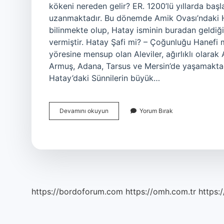
kökeni nereden gelir? ER. 1200’lü yıllarda baş
uzanmaktadır. Bu dönemde Amik Ovası’ndaki Hitit
bilinmekte olup, Hatay isminin buradan geldiğ
vermiştir. Hatay Şafi mi? – Çoğunluğu Hanefi
yöresine mensup olan Aleviler, ağırlıklı olar
Armuş, Adana, Tarsus ve Mersin’de yaşamaktadı
Hatay’daki Sünnilerin büyük…
Hatay
Devamını okuyun
Yorum Bırak
Halkının
Mezhebi
Nedir
https://bordoforum.com
https://omh.com.tr
https:/