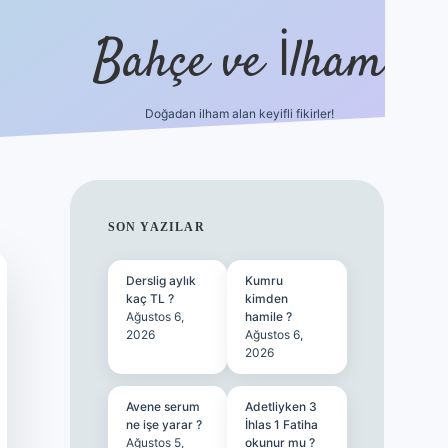
Bahçe ve İlham
Doğadan ilham alan keyifli fikirler!
ilbet yen
SIDEBAR
SON YAZILAR
Derslig aylık
Kumru
kaç TL ?
kimden
Ağustos 6,
hamile ?
2026
Ağustos 6,
2026
Avene serum
Adetliyken 3
ne işe yarar ?
İhlas 1 Fatiha
Ağustos 5,
okunur mu ?