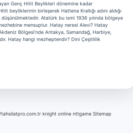
layan Genç Hitit Beylikleri dönemine kadar
 beyliklerinin birleşerek Hattena Krallığı adını aldığı
i düşünülmektedir. Atatürk bu ismi 1936 yılında bölgeye
 mezhebine mensuptur. Hatay neresi Alevi? Hatay
ak Akdeniz Bölgesi’nde Antakya, Samandağ, Harbiye,
r. Hatay hangi mezheptendir? Dini Çeşitlilik
/tahsilatpro.com.tr
knight online
nttgame
Sitemap