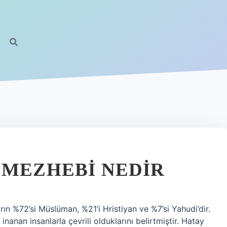
 MEZHEBI NEDIR
n %72’si Müslüman, %21’i Hristiyan ve %7’si Yahudi’dir.
inanan insanlarla çevrili olduklarını belirtmiştir. Hatay