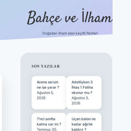
Bahçe ve İlham
Doğadan ilham alan keyifli fikirler!
ilbet yen
SIDEBAR
SON YAZILAR
Avene serum
Adetliyken 3
ne işe yarar ?
İhlas 1 Fatiha
Ağustos 5,
okunur mu ?
2026
Ağustos 3,
2026
7’nci sınıfta
Uçan balon ne
kalma var mı ?
kadar ağırlık
Temmuz 30,
kaldırır ?