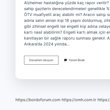
Alzheimer hastalığına yüzde kaç rapor verilir?
sahip gazilerin derecelendirmeleri genellikle 
ÖTV muafiyetli araç alabilir mi? Aracın satışı sı
adına satın alınan kişi 18 yaşını doldurmuş, zi
gibi zihinsel engelli ise engelli kişi adına vela
kartı nasıl alabilirim? Engelli kartı almak için
kanıtlayan bir sağlık raporu sunması gerekir.
Ankara’da 2024 yılında…
Alzheimer
Devamını okuyun
Yorum Bırak
Engelli
Raporu
Yuzde
Kac
https://bordoforum.com
https://omh.com.tr
https:/