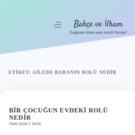
Bahçe ve İlham
menüyü
aç
Doğadan ilham alan keyifli fikirler!
Anasayfa
Gizlilik Politikası
Yasal Uyarı
ETIKET:
AILEDE BABANIN ROLÜ NEDIR
Hakkımızda
BIR ÇOCUĞUN EVDEKI ROLÜ
NEDIR
Tarih: Eylül 7, 2024