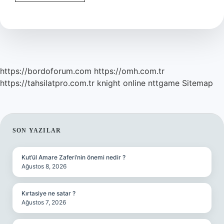
Çocuğun
Evdeki
Rolü
Nedir
https://bordoforum.com
https://omh.com.tr
https://tahsilatpro.com.tr
knight online
nttgame
Sitemap
SIDEBAR
SON YAZILAR
Kut’ül Amare Zaferi’nin önemi nedir ?
Ağustos 8, 2026
Kırtasiye ne satar ?
Ağustos 7, 2026