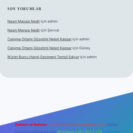
SON YORUMLAR
Nasın Manası Nedir
için
admin
Nasın Manası Nedir
için
Şevval
Çalışma Ortamı Gözetimi Neleri Kapsar
için
admin
Çalışma Ortamı Gözetimi Neleri Kapsar
için
Güneş
İKizler Burcu Hangi Gezegeni Temsil Ediyor
için
admin
er
Reklam ve İletişim:
E-mail:
backlinkpaneli@gmail.com
Teams:
forumhizmeti@gmail.com
Whatsapp: 0262 606 0 726
Telegram: