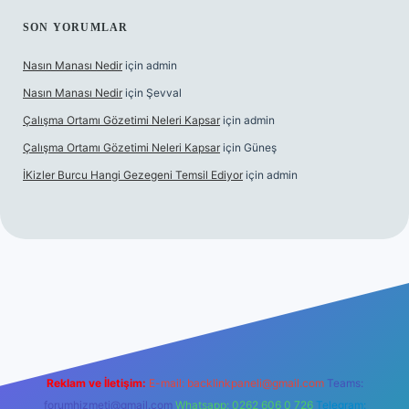
SON YORUMLAR
Nasın Manası Nedir
için
admin
Nasın Manası Nedir
için
Şevval
Çalışma Ortamı Gözetimi Neleri Kapsar
için
admin
Çalışma Ortamı Gözetimi Neleri Kapsar
için
Güneş
İKizler Burcu Hangi Gezegeni Temsil Ediyor
için
admin
er
Reklam ve İletişim:
E-mail:
backlinkpaneli@gmail.com
Teams:
forumhizmeti@gmail.com
Whatsapp: 0262 606 0 726
Telegram: