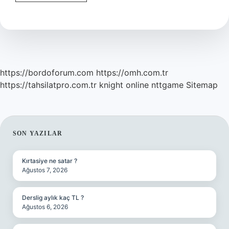
Çeşit
Ahlak
Vardır
https://bordoforum.com
https://omh.com.tr
https://tahsilatpro.com.tr
knight online
nttgame
Sitemap
SIDEBAR
SON YAZILAR
Kırtasiye ne satar ?
Ağustos 7, 2026
Derslig aylık kaç TL ?
Ağustos 6, 2026