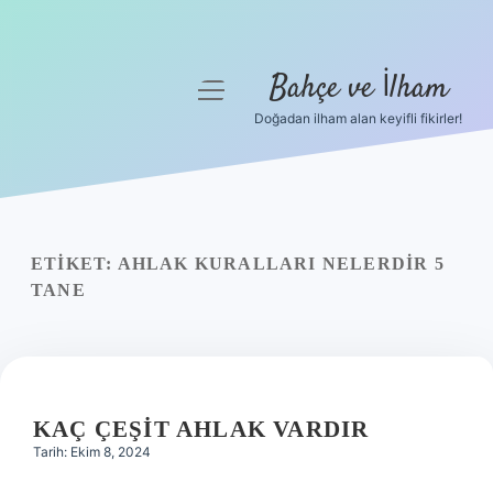
Bahçe ve İlham
menüyü
aç
Doğadan ilham alan keyifli fikirler!
Anasayfa
Gizlilik Politikası
Yasal Uyarı
ETIKET:
AHLAK KURALLARI NELERDIR 5
TANE
Hakkımızda
KAÇ ÇEŞIT AHLAK VARDIR
Tarih: Ekim 8, 2024