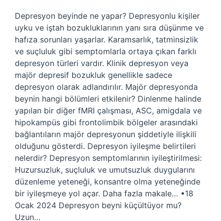
Depresyon beyinde ne yapar? Depresyonlu kişiler
uyku ve iştah bozukluklarının yanı sıra düşünme ve
hafıza sorunları yaşarlar. Karamsarlık, tatminsizlik
ve suçluluk gibi semptomlarla ortaya çıkan farklı
depresyon türleri vardır. Klinik depresyon veya
majör depresif bozukluk genellikle sadece
depresyon olarak adlandırılır. Majör depresyonda
beynin hangi bölümleri etkilenir? Dinlenme halinde
yapılan bir diğer fMRI çalışması, ASC, amigdala ve
hipokampüs gibi frontolimbik bölgeler arasındaki
bağlantıların majör depresyonun şiddetiyle ilişkili
olduğunu gösterdi. Depresyon iyileşme belirtileri
nelerdir? Depresyon semptomlarının iyileştirilmesi:
Huzursuzluk, suçluluk ve umutsuzluk duygularını
düzenleme yeteneği, konsantre olma yeteneğinde
bir iyileşmeye yol açar. Daha fazla makale… •18
Ocak 2024 Depresyon beyni küçültüyor mu?
Uzun…