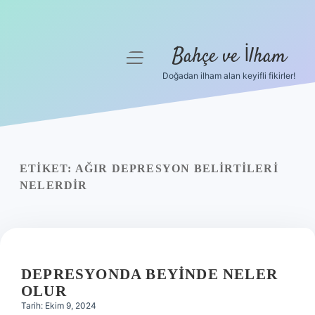
Bahçe ve İlham
menüyü
aç
Doğadan ilham alan keyifli fikirler!
Anasayfa
Gizlilik Politikası
Yasal Uyarı
ETIKET:
AĞIR DEPRESYON BELIRTILERI
NELERDIR
Hakkımızda
DEPRESYONDA BEYINDE NELER
OLUR
Tarih: Ekim 9, 2024