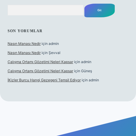
Arama
SON YORUMLAR
Nasın Manası Nedir
için
admin
Nasın Manası Nedir
için
Şevval
Çalışma Ortamı Gözetimi Neleri Kapsar
için
admin
Çalışma Ortamı Gözetimi Neleri Kapsar
için
Güneş
İKizler Burcu Hangi Gezegeni Temsil Ediyor
için
admin
ilbet yeni giriş
ilbet giriş
vdcasino giriş
betexper