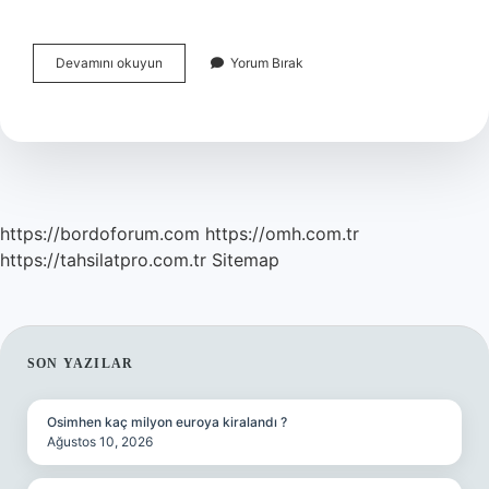
Depresyonda
Devamını okuyun
Yorum Bırak
Beyinde
Neler
Olur
https://bordoforum.com
https://omh.com.tr
https://tahsilatpro.com.tr
Sitemap
SIDEBAR
SON YAZILAR
Osimhen kaç milyon euroya kiralandı ?
Ağustos 10, 2026