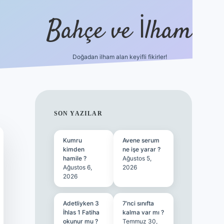
Bahçe ve İlham
Doğadan ilham alan keyifli fikirler!
ilbet yeni giriş
ilbet giriş
vdcasino giriş
betexper
SIDEBAR
SON YAZILAR
Kumru
Avene serum
kimden
ne işe yarar ?
hamile ?
Ağustos 5,
Ağustos 6,
2026
2026
Adetliyken 3
7’nci sınıfta
İhlas 1 Fatiha
kalma var mı ?
okunur mu ?
Temmuz 30,