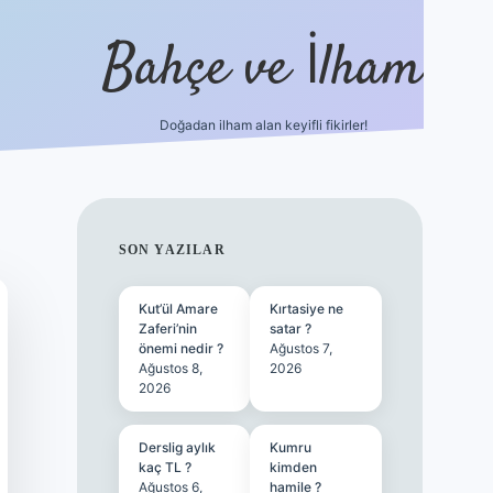
Bahçe ve İlham
Doğadan ilham alan keyifli fikirler!
ilbet yeni giriş
ilbet giriş
vdcasino giriş
betexper
SIDEBAR
SON YAZILAR
Kut’ül Amare
Kırtasiye ne
Zaferi’nin
satar ?
önemi nedir ?
Ağustos 7,
Ağustos 8,
2026
2026
Derslig aylık
Kumru
kaç TL ?
kimden
Ağustos 6,
hamile ?