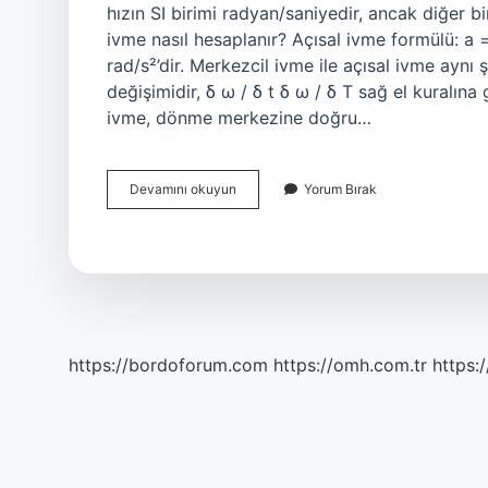
hızın SI birimi radyan/saniyedir, ancak diğer bir
ivme nasıl hesaplanır? Açısal ivme formülü: a =
rad/s²’dir. Merkezcil ivme ile açısal ivme aynı
değişimidir, δ ω / δ t δ ω / δ T sağ el kuralı
ivme, dönme merkezine doğru…
Açısal
Devamını okuyun
Yorum Bırak
Hız
Ve
Açısal
Ivme
Nedir
https://bordoforum.com
https://omh.com.tr
https:/