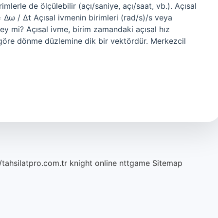
imlerle de ölçülebilir (açı/saniye, açı/saat, vb.). Açısal
 Δω / Δt Açısal ivmenin birimleri (rad/s)/s veya
 şey mi? Açısal ivme, birim zamandaki açısal hız
na göre dönme düzlemine dik bir vektördür. Merkezcil
/tahsilatpro.com.tr
knight online
nttgame
Sitemap