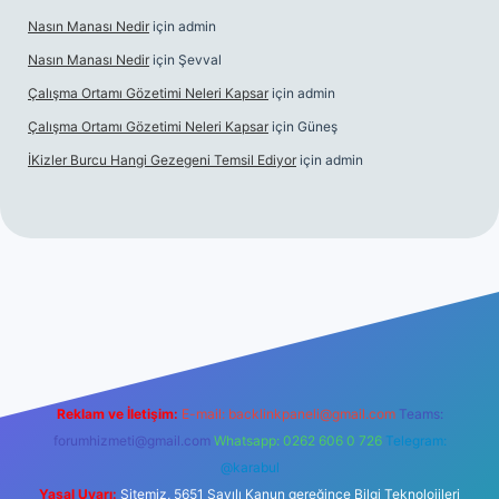
Nasın Manası Nedir
için
admin
Nasın Manası Nedir
için
Şevval
Çalışma Ortamı Gözetimi Neleri Kapsar
için
admin
Çalışma Ortamı Gözetimi Neleri Kapsar
için
Güneş
İKizler Burcu Hangi Gezegeni Temsil Ediyor
için
admin
er
Reklam ve İletişim:
E-mail:
backlinkpaneli@gmail.com
Teams:
forumhizmeti@gmail.com
Whatsapp: 0262 606 0 726
Telegram:
@karabul
Yasal Uyarı:
Sitemiz, 5651 Sayılı Kanun gereğince Bilgi Teknolojileri