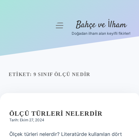
Bahçe ve İlham
menüyü
aç
Doğadan ilham alan keyifli fikirler!
Anasayfa
Gizlilik Politikası
Yasal Uyarı
ETIKET:
9 SINIF ÖLÇÜ NEDIR
Hakkımızda
ÖLÇÜ TÜRLERI NELERDIR
Tarih: Ekim 27, 2024
Ölçek türleri nelerdir? Literatürde kullanılan dört