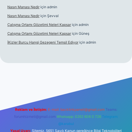
Nasın Manası Nedir
için
admin
Nasın Manası Nedir
için
Şevval
Çalışma Ortamı Gözetimi Neleri Kapsar
için
admin
Çalışma Ortamı Gözetimi Neleri Kapsar
için
Güneş
İKizler Burcu Hangi Gezegeni Temsil Ediyor
için
admin
er
Reklam ve İletişim:
E-mail:
backlinkpaneli@gmail.com
Teams:
forumhizmeti@gmail.com
Whatsapp: 0262 606 0 726
Telegram:
@karabul
Yasal Uyarı:
Sitemiz, 5651 Sayılı Kanun gereğince Bilgi Teknolojileri