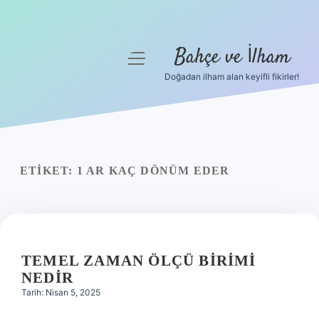
Bahçe ve İlham
menüyü
aç
Doğadan ilham alan keyifli fikirler!
Anasayfa
Gizlilik Politikası
Yasal Uyarı
ETIKET:
1 AR KAÇ DÖNÜM EDER
Hakkımızda
TEMEL ZAMAN ÖLÇÜ BIRIMI
NEDIR
Tarih: Nisan 5, 2025