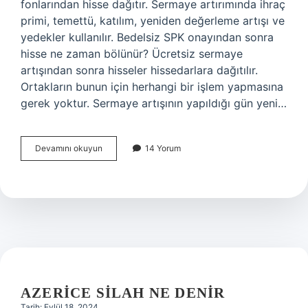
fonlarından hisse dağıtır. Sermaye artırımında ihraç
primi, temettü, katılım, yeniden değerleme artışı ve
yedekler kullanılır. Bedelsiz SPK onayından sonra
hisse ne zaman bölünür? Ücretsiz sermaye
artışından sonra hisseler hissedarlara dağıtılır.
Ortakların bunun için herhangi bir işlem yapmasına
gerek yoktur. Sermaye artışının yapıldığı gün yeni…
Bedelsiz
Devamını okuyun
14 Yorum
Almak
Için
Ne
Zaman
Hisse
Almalı
AZERICE SILAH NE DENIR
Tarih: Eylül 18, 2024