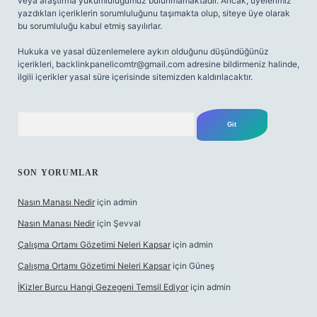
veya araştırma yükümlülüğümüz bulunmamaktadır. Ancak, üyelerimiz
yazdıkları içeriklerin sorumluluğunu taşımakta olup, siteye üye olarak
bu sorumluluğu kabul etmiş sayılırlar.
Hukuka ve yasal düzenlemelere aykırı olduğunu düşündüğünüz
içerikleri,
backlinkpanelicomtr@gmail.com
adresine bildirmeniz halinde,
ilgili içerikler yasal süre içerisinde sitemizden kaldırılacaktır.
Arama
SON YORUMLAR
Nasın Manası Nedir
için
admin
Nasın Manası Nedir
için
Şevval
Çalışma Ortamı Gözetimi Neleri Kapsar
için
admin
Çalışma Ortamı Gözetimi Neleri Kapsar
için
Güneş
İKizler Burcu Hangi Gezegeni Temsil Ediyor
için
admin