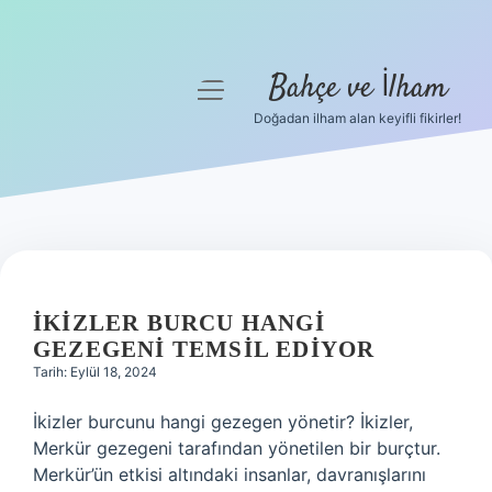
Bahçe ve İlham
menüyü
aç
Doğadan ilham alan keyifli fikirler!
Anasayfa
Gizlilik Politikası
Yasal Uyarı
BAHÇE
Hakkımızda
VE
İKIZLER BURCU HANGI
GEZEGENI TEMSIL EDIYOR
İLHAM
Tarih: Eylül 18, 2024
YAZILAR
İkizler burcunu hangi gezegen yönetir? İkizler,
Merkür gezegeni tarafından yönetilen bir burçtur.
Merkür’ün etkisi altındaki insanlar, davranışlarını