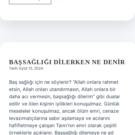
Temizlik
Vergisi
Ödemek
Zorunlu
Mu
BAŞSAĞLIĞI DILERKEN NE DENIR
Tarih: Eylül 15, 2024
Baş sağlığı için ne söylenir? “Allah onlara rahmet
etsin, Allah onları utandırmasın, Allah onlara bir
daha acı vermesin, başsağlığı dilerim” gibi dualar
edilir ve ölen kişinin iyilikleri konuşulmaz. Günlük
meseleler konuşulmaz, ancak ölüm emri, cenaze
levazımatçılarına sabır aşılamaya ve acılarını
hafifletmeye çalışan Tanrı’nın emri olarak çeşitli
örneklerle açıklanır. Başsağlığı dilemeye ne ad