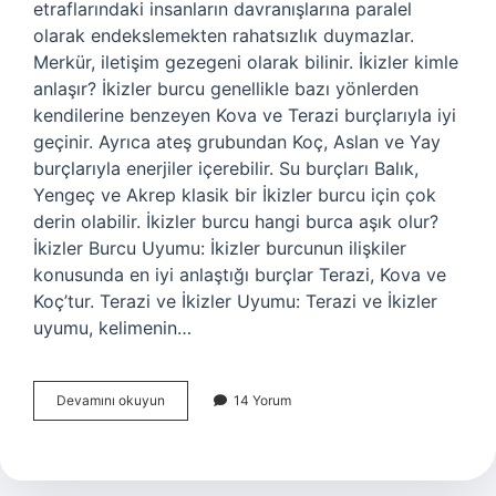
etraflarındaki insanların davranışlarına paralel
olarak endekslemekten rahatsızlık duymazlar.
Merkür, iletişim gezegeni olarak bilinir. İkizler kimle
anlaşır? İkizler burcu genellikle bazı yönlerden
kendilerine benzeyen Kova ve Terazi burçlarıyla iyi
geçinir. Ayrıca ateş grubundan Koç, Aslan ve Yay
burçlarıyla enerjiler içerebilir. Su burçları Balık,
Yengeç ve Akrep klasik bir İkizler burcu için çok
derin olabilir. İkizler burcu hangi burca aşık olur?
İkizler Burcu Uyumu: İkizler burcunun ilişkiler
konusunda en iyi anlaştığı burçlar Terazi, Kova ve
Koç’tur. Terazi ve İkizler Uyumu: Terazi ve İkizler
uyumu, kelimenin…
İKizler
Devamını okuyun
14 Yorum
Burcu
Hangi
Gezegeni
Temsil