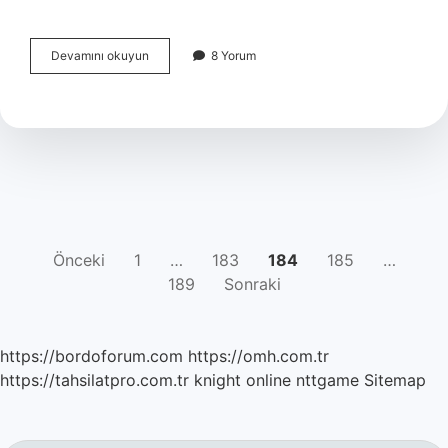
Erkek
Devamını okuyun
8 Yorum
Nişan
Bohçası
Ne
Zaman
Verilir
YAZI
Önceki
1
…
183
184
185
…
189
Sonraki
SAYFALAMASI
https://bordoforum.com
https://omh.com.tr
https://tahsilatpro.com.tr
knight online
nttgame
Sitemap