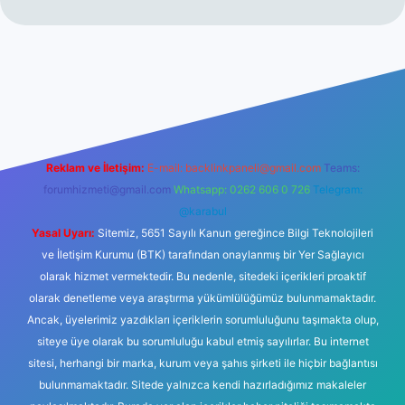
ilbet giriş
vdcasino giriş
betexper
Reklam ve İletişim:
E-mail:
backlinkpaneli@gmail.com
Teams:
forumhizmeti@gmail.com
Whatsapp: 0262 606 0 726
Telegram:
@karabul
Yasal Uyarı:
Sitemiz, 5651 Sayılı Kanun gereğince Bilgi Teknolojileri
ve İletişim Kurumu (BTK) tarafından onaylanmış bir Yer Sağlayıcı
olarak hizmet vermektedir. Bu nedenle, sitedeki içerikleri proaktif
olarak denetleme veya araştırma yükümlülüğümüz bulunmamaktadır.
Ancak, üyelerimiz yazdıkları içeriklerin sorumluluğunu taşımakta olup,
siteye üye olarak bu sorumluluğu kabul etmiş sayılırlar. Bu internet
sitesi, herhangi bir marka, kurum veya şahıs şirketi ile hiçbir bağlantısı
bulunmamaktadır. Sitede yalnızca kendi hazırladığımız makaleler